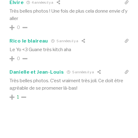
Elvire
4 années il y a
Très belles photos ! Une fois de plus cela donne envie d’y
aller
0
Rico le blaireau
5 années il y a
Le Yo <3 Guane très kitch aha
0
Danielle et Jean-Louis
5 années il y a
Très belles photos. C’est vraiment très joli. Ce doit être
agréable de se promener là-bas!
1