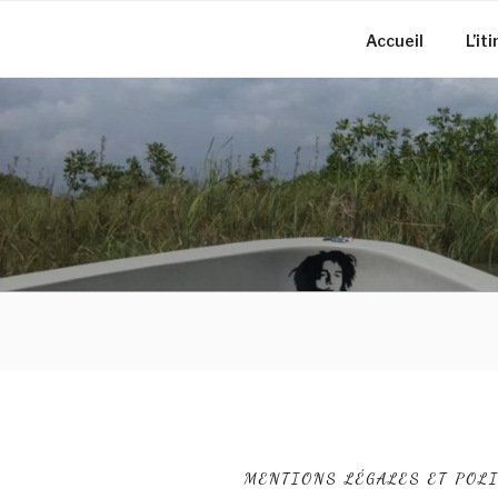
Aller
au
Accueil
L’it
contenu
principal
MENTIONS LÉGALES ET POL