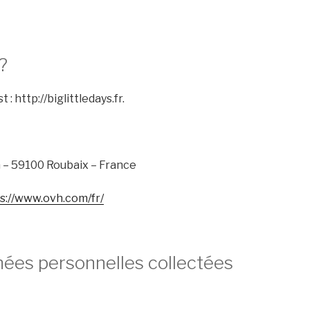
?
: http://biglittledays.fr.
n – 59100 Roubaix – France
s://www.ovh.com/fr/
nnées personnelles collectées