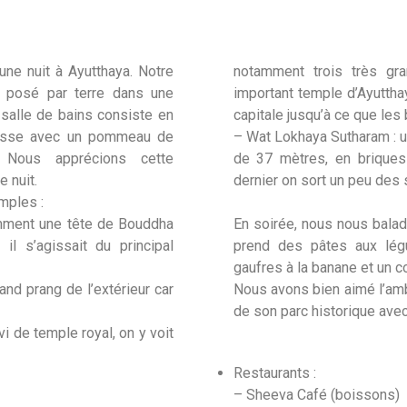
ne nuit à Ayutthaya. Notre
notamment trois très gra
t posé par terre dans une
important temple d’Ayutthay
 salle de bains consiste en
capitale jusqu’à ce que les 
rrasse avec un pommeau de
– Wat Lokhaya Sutharam : 
 Nous apprécions cette
de 37 mètres, en briques
 nuit.
dernier on sort un peu des 
mples :
amment une tête de Bouddha
En soirée, nous nous balad
il s’agissait du principal
prend des pâtes aux lég
gaufres à la banane et un co
and prang de l’extérieur car
Nous avons bien aimé l’ambi
de son parc historique avec 
vi de temple royal, on y voit
Restaurants :
– Sheeva Café (boissons)