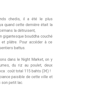
nds chedis, il a été le plus
a quand cette dernière était la
birmans la détruisent,
un gigantesque bouddha couché
 et plâtre. Pour accéder à ce
sentiers battus.
ons dans le Night Market, on y
umes, du riz au poulet, deux
ca : coût total 115 bahts (3€) !
ance paisible de cette ville et
son petit lac.