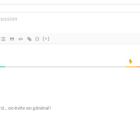
{}
[+]
S
… on évite en général !